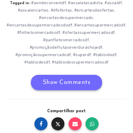
#aondeconvemdf
#assaíatacadista
#assaídf
,
,
,
Tagged in:
#assaíencartes
#dfofertas
#encartesdeofertas
,
,
,
#encartesdesupermercado
,
#encartesdesupermercadosdodf
#encartesupermercadodf
,
,
#folhetosmercadosdf
#ofertassupermercadosdf
,
,
#panfletosmercadosdf
,
#promoçãodefrutaseverdurashojedf
,
#promoçãosupermercadodf
#superdf
#tabloidedf
,
,
,
#tabloidesdf
#tabloidessupermercadosdf
,
Show Comments
Compartilhar post: