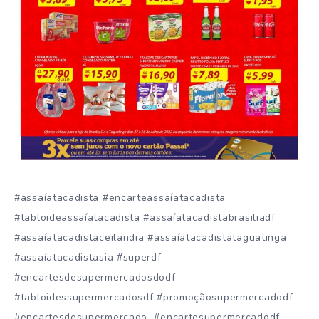
#assaíatacadista #encarteassaíatacadista
#tabloideassaíatacadista #assaíatacadistabrasiliadf
#assaíatacadistaceilandia #assaíatacadistataguatinga
#assaíatacadistasia #superdf
#encartesdesupermercadosdodf
#tabloidessupermercadosdf #promoçãosupermercadodf
#encartesdesupermercado #encartesupermercadodf