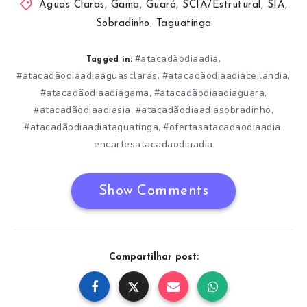
Águas Claras
,
Gama
,
Guará
,
SCIA/Estrutural
,
SIA
,
Sobradinho
,
Taguatinga
#atacadãodiaadia
,
Tagged in:
#atacadãodiaadiaaguasclaras
#atacadãodiaadiaceilandia
,
,
#atacadãodiaadiagama
#atacadãodiaadiaguara
,
,
#atacadãodiaadiasia
#atacadãodiaadiasobradinho
,
,
#atacadãodiaadiataguatinga
#ofertasatacadaodiaadia
,
,
encartesatacadaodiaadia
Show Comments
Compartilhar post: