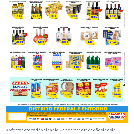
#ofertasatacadãodiaadia #encartesatacadãodiaadia