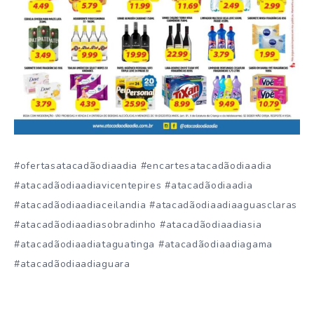
#ofertasatacadãodiaadia #encartesatacadãodiaadia
#atacadãodiaadiavicentepires #atacadãodiaadia
#atacadãodiaadiaceilandia #atacadãodiaadiaaguasclaras
#atacadãodiaadiasobradinho #atacadãodiaadiasia
#atacadãodiaadiataguatinga #atacadãodiaadiagama
#atacadãodiaadiaguara