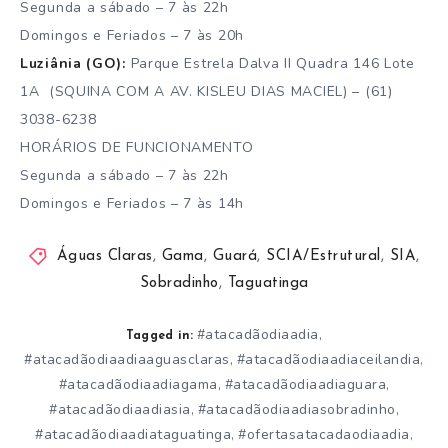
Segunda a sábado – 7 às 22h
Domingos e Feriados – 7 às 20h
Luziânia (GO):
Parque Estrela Dalva II Quadra 146 Lote
1A​ (SQUINA COM A AV. KISLEU DIAS MACIEL) – (61)
3038-6238
HORÁRIOS DE FUNCIONAMENTO
Segunda a sábado – 7 às 22h
Domingos e Feriados – 7 às 14h
Águas Claras
,
Gama
,
Guará
,
SCIA/Estrutural
,
SIA
,
Sobradinho
,
Taguatinga
#atacadãodiaadia
,
Tagged in:
#atacadãodiaadiaaguasclaras
#atacadãodiaadiaceilandia
,
,
#atacadãodiaadiagama
#atacadãodiaadiaguara
,
,
#atacadãodiaadiasia
#atacadãodiaadiasobradinho
,
,
#atacadãodiaadiataguatinga
#ofertasatacadaodiaadia
,
,