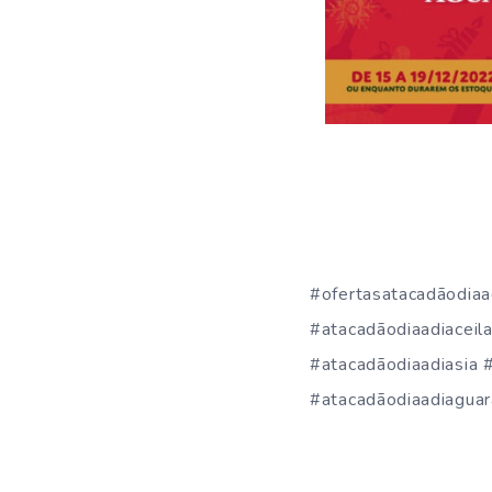
#ofertasatacadãodiaa
#atacadãodiaadiaceil
#atacadãodiaadiasia 
#atacadãodiaadiaguar