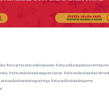
dia #encartesatacadãodiaadia #atacadãodiaadiavicentepire
andia #atacadãodiaadiaaguasclaras #atacadãodiaadiasobrad
#atacadãodiaadiataguatinga #atacadãodiaadiagama
a