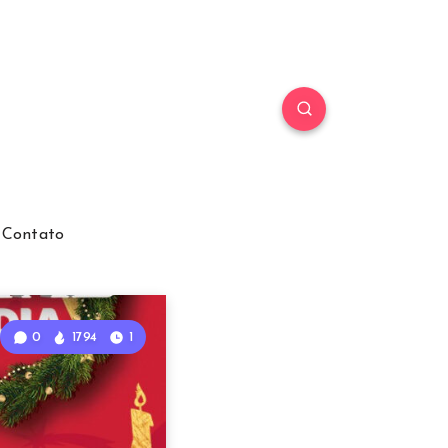
Contato
0
1794
1