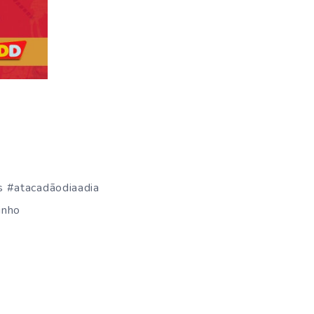
s #atacadãodiaadia
inho