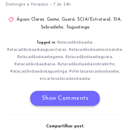
Domingos e Feriados – 7 às 14h
Águas Claras
,
Gama
,
Guará
,
SCIA/Estrutural
,
SIA
,
Sobradinho
,
Taguatinga
#atacadãodiaadia
,
Tagged in:
#atacadãodiaadiaaguasclaras
#atacadãodiaadiaceilandia
,
,
#atacadãodiaadiagama
#atacadãodiaadiaguara
,
,
#atacadãodiaadiasia
#atacadãodiaadiasobradinho
,
,
#atacadãodiaadiataguatinga
#ofertasatacadaodiaadia
,
,
encartesatacadaodiaadia
Show Comments
Compartilhar post: