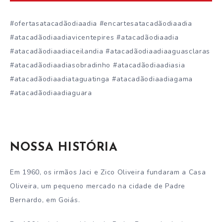
#ofertasatacadãodiaadia #encartesatacadãodiaadia
#atacadãodiaadiavicentepires #atacadãodiaadia
#atacadãodiaadiaceilandia #atacadãodiaadiaaguasclaras
#atacadãodiaadiasobradinho #atacadãodiaadiasia
#atacadãodiaadiataguatinga #atacadãodiaadiagama
#atacadãodiaadiaguara
NOSSA HISTÓRIA
Em 1960, os irmãos Jaci e Zico Oliveira fundaram a Casa
Oliveira, um pequeno mercado na cidade de Padre
Bernardo, em Goiás.