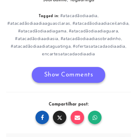
Sobradinho
,
Taguatinga
#atacadãodiaadia
,
Tagged in:
#atacadãodiaadiaaguasclaras
#atacadãodiaadiaceilandia
,
,
#atacadãodiaadiagama
#atacadãodiaadiaguara
,
,
#atacadãodiaadiasia
#atacadãodiaadiasobradinho
,
,
#atacadãodiaadiataguatinga
#ofertasatacadaodiaadia
,
,
encartesatacadaodiaadia
Show Comments
Compartilhar post: