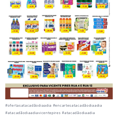
#ofertasatacadãodiaadia #encartesatacadãodiaadia
#atacadãodiaadiavicentepires #atacadãodiaadia