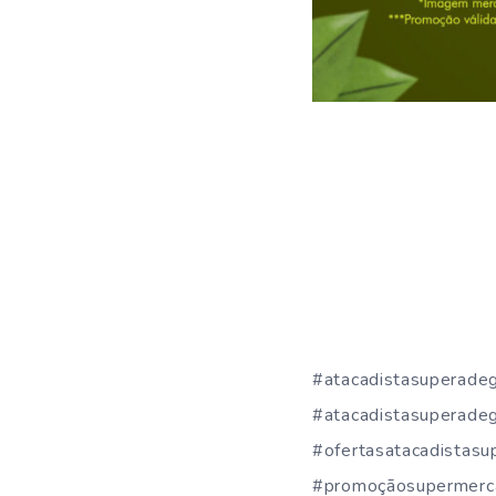
#atacadistasuperade
#atacadistasuperadeg
#ofertasatacadistas
#promoçãosupermerc