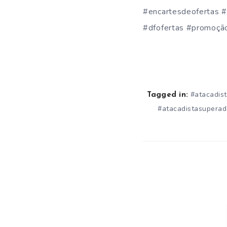
#encartesdeofertas #
#dfofertas #promoçã
#atacadis
Tagged in:
#atacadistasupera