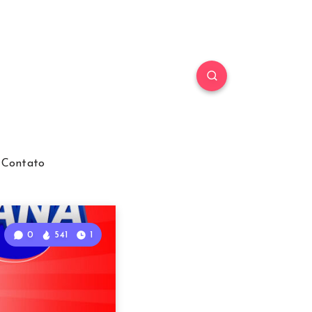
Contato
0
541
1