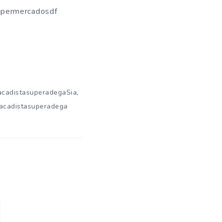
upermercadosdf
,
acadistasuperadegaSia
tacadistasuperadega