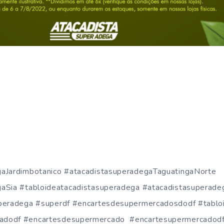
gaJardimbotanico #atacadistasuperadegaTaguatingaNorte
aSia #tabloideatacadistasuperadega #atacadistasuperade
uperadega #superdf #encartesdesupermercadosdodf #tabl
adodf #encartesdesupermercado #encartesupermercadod