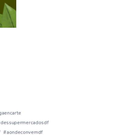
gaencarte
oidessupermercadosdf
f #aondeconvemdf