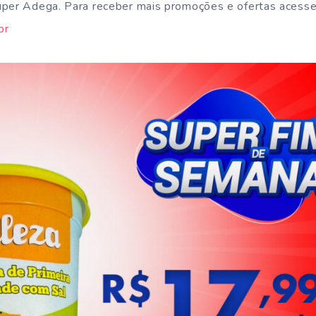
uper Adega. Para receber mais promoções e ofertas acess
br