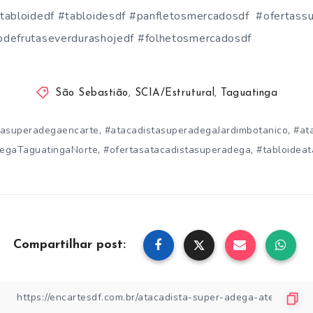
tabloidedf #tabloidesdf #panfletosmercadosdf #ofertass
odefrutaseverdurashojedf #folhetosmercadosdf
São Sebastião
,
SCIA/Estrutural
,
Taguatinga
,
,
tasuperadegaencarte
#atacadistasuperadegaJardimbotanico
#at
,
,
degaTaguatingaNorte
#ofertasatacadistasuperadega
#tabloidea
Compartilhar post: