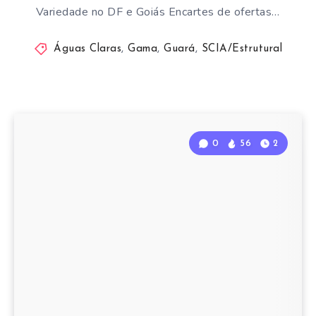
Variedade no DF e Goiás Encartes de ofertas…
Águas Claras
,
Gama
,
Guará
,
SCIA/Estrutural
0
56
2