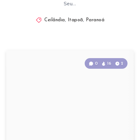
Seu…
Ceilândia
,
Itapoã
,
Paranoá
0
16
2