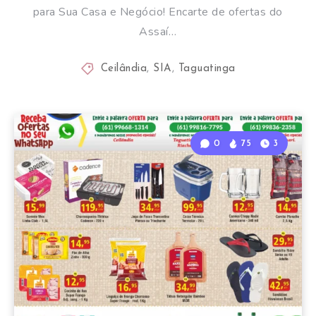
para Sua Casa e Negócio! Encarte de ofertas do
Assaí…
Ceilândia
,
SIA
,
Taguatinga
0
75
3