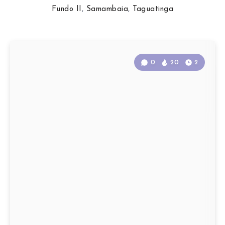
Fundo II
,
Samambaia
,
Taguatinga
0
20
2