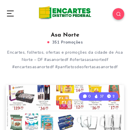
Asa Norte
351 Promoções
Encartes, folhetos, ofertas e promoções da cidade de Asa
Norte – DF #asanortedf #ofertasasanortedf
#encartesasanortedf #panfletosdeofertasasanortedf
0
37
2