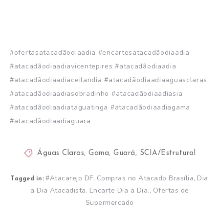
#ofertasatacadãodiaadia #encartesatacadãodiaadia
#atacadãodiaadiavicentepires #atacadãodiaadia
#atacadãodiaadiaceilandia #atacadãodiaadiaaguasclaras
#atacadãodiaadiasobradinho #atacadãodiaadiasia
#atacadãodiaadiataguatinga #atacadãodiaadiagama
#atacadãodiaadiaguara
Águas Claras
,
Gama
,
Guará
,
SCIA/Estrutural
#Atacarejo DF
Compras no Atacado Brasília
Dia
,
,
Tagged in:
a Dia Atacadista
Encarte Dia a Dia.
Ofertas de
,
,
Supermercado