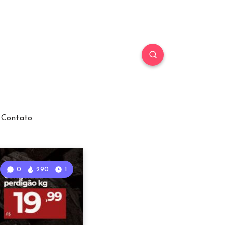
Contato
0
290
1