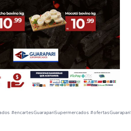
ados #encartesGuarapariSupermercados #ofertasGuarapar