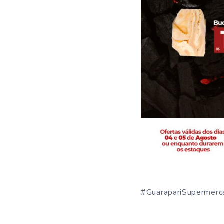
#GuarapariSupermerc