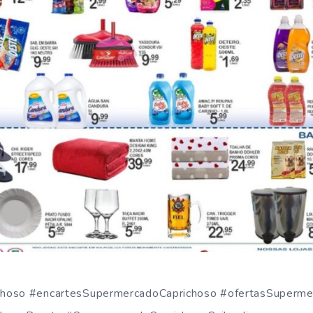
hoso #encartesSupermercadoCaprichoso #ofertasSuperme