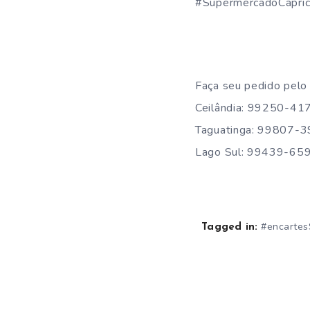
#SupermercadoCapric
Faça seu pedido pelo
Ceilândia: 99250-41
Taguatinga: 99807-
Lago Sul: 99439-65
#encartes
Tagged in: