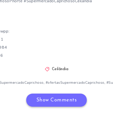
hosoPnorte #SupermercadoCaprichosoCeilandia
 wpp:
71
3984
96
Ceilândia
,
,
SupermercadoCaprichoso
#ofertasSupermercadoCaprichoso
#Su
Show Comments