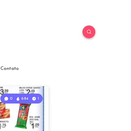
Contato
0
684
1