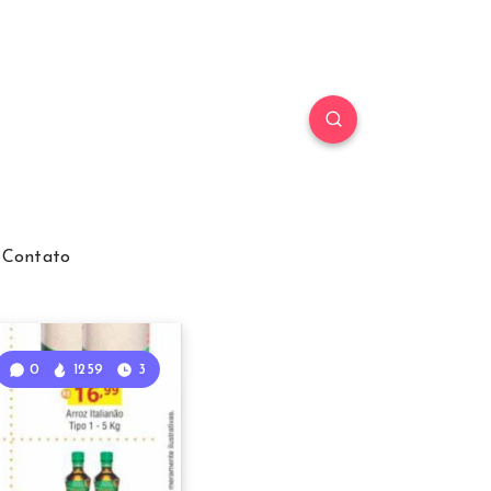
Contato
0
1259
3