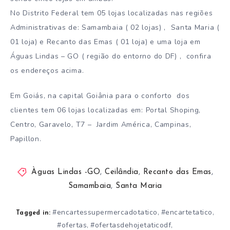
No Distrito Federal tem 05 lojas localizadas nas regiões
Administrativas de: Samambaia ( 02 lojas) , Santa Maria (
01 loja) e Recanto das Emas ( 01 loja) e uma loja em
Águas Lindas – GO ( região do entorno do DF) , confira
os endereços acima.
Em Goiás, na capital Goiânia para o conforto dos
clientes tem 06 lojas localizadas em: Portal Shoping,
Centro, Garavelo, T7 – Jardim América, Campinas,
Papillon.
Àguas Lindas -GO
,
Ceilândia
,
Recanto das Emas
,
Samambaia
,
Santa Maria
#encartessupermercadotatico
#encartetatico
,
,
Tagged in:
#ofertas
#ofertasdehojetaticodf
,
,