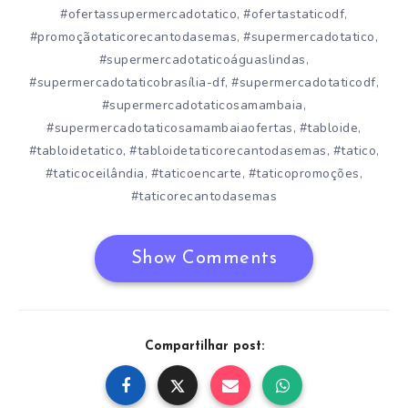
#ofertassupermercadotatico
#ofertastaticodf
,
,
#promoçãotaticorecantodasemas
#supermercadotatico
,
,
#supermercadotaticoáguaslindas
,
#supermercadotaticobrasília-df
#supermercadotaticodf
,
,
#supermercadotaticosamambaia
,
#supermercadotaticosamambaiaofertas
#tabloide
,
,
#tabloidetatico
#tabloidetaticorecantodasemas
#tatico
,
,
,
#taticoceilândia
#taticoencarte
#taticopromoções
,
,
,
#taticorecantodasemas
Show Comments
Compartilhar post: