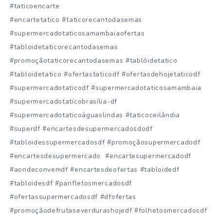
#taticoencarte
#encartetatico #taticorecantodasemas
#supermercadotaticosamambaiaofertas
#tabloidetaticorecantodasemas
#promoçãotaticorecantodasemas #tablóidetatico
#tabloidetatico #ofertastaticodf #ofertasdehojetaticodf
#supermercadotaticodf #supermercadotaticosamambaia
#supermercadotaticobrasília-df
#supermercadotaticoáguaslindas #taticoceilândia
#superdf #encartesdesupermercadosdodf
#tabloidessupermercadosdf #promoçãosupermercadodf
#encartesdesupermercado #encartesupermercadodf
#aondeconvemdf #encartesdeofertas #tabloidedf
#tabloidesdf #panfletosmercadosdf
#ofertassupermercadosdf #dfofertas
#promoçãodefrutaseverdurashojedf #folhetosmercadosdf