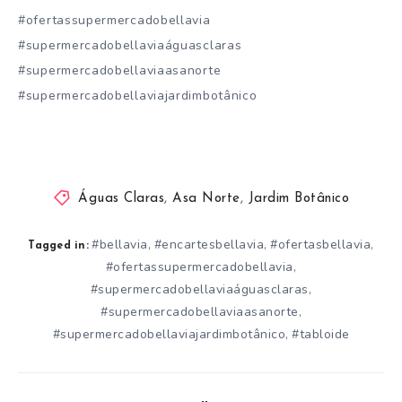
#ofertassupermercadobellavia
#supermercadobellaviaáguasclaras
#supermercadobellaviaasanorte
#supermercadobellaviajardimbotânico
Águas Claras
,
Asa Norte
,
Jardim Botânico
#bellavia
#encartesbellavia
#ofertasbellavia
,
,
,
Tagged in:
#ofertassupermercadobellavia
,
#supermercadobellaviaáguasclaras
,
#supermercadobellaviaasanorte
,
#supermercadobellaviajardimbotânico
#tabloide
,