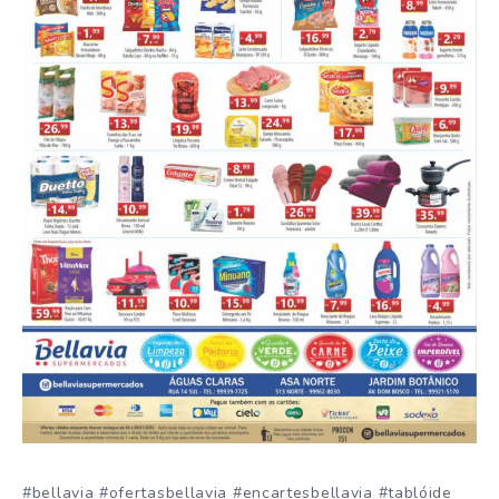
#bellavia #ofertasbellavia #encartesbellavia #tablóide