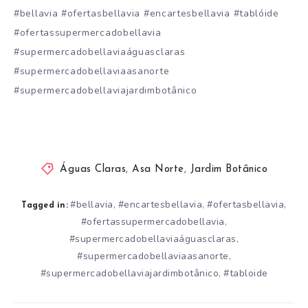
#bellavia #ofertasbellavia #encartesbellavia #tablóide
#ofertassupermercadobellavia
#supermercadobellaviaáguasclaras
#supermercadobellaviaasanorte
#supermercadobellaviajardimbotânico
Águas Claras
,
Asa Norte
,
Jardim Botânico
#bellavia
#encartesbellavia
#ofertasbellavia
,
,
,
Tagged in:
#ofertassupermercadobellavia
,
#supermercadobellaviaáguasclaras
,
#supermercadobellaviaasanorte
,
#supermercadobellaviajardimbotânico
#tabloide
,