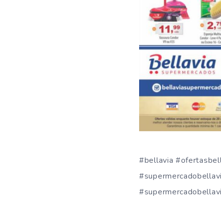
#bellavia #ofertasbel
#supermercadobellavi
#supermercadobellavi