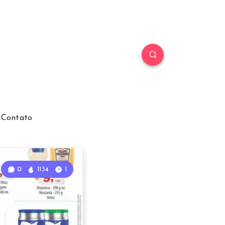
Contato
0
1134
1