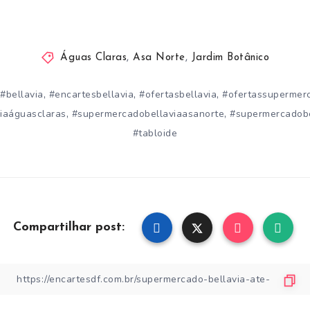
Águas Claras
,
Asa Norte
,
Jardim Botânico
,
,
,
#bellavia
#encartesbellavia
#ofertasbellavia
#ofertassupermer
,
,
iaáguasclaras
#supermercadobellaviaasanorte
#supermercadobe
#tabloide
Compartilhar post: