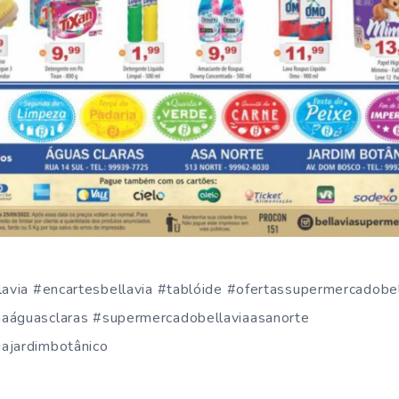
lavia #encartesbellavia #tablóide #ofertassupermercadobel
aáguasclaras #supermercadobellaviaasanorte
ajardimbotânico