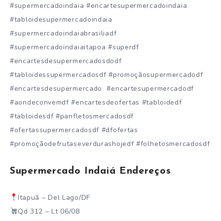
#supermercadoindaia #encartesupermercadoindaia
#tabloidesupermercadoindaia
#supermercadoindaiabrasiliadf
#supermercadoindaiaitapoa #superdf
#encartesdesupermercadosdodf
#tabloidessupermercadosdf #promoçãosupermercadodf
#encartesdesupermercado #encartesupermercadodf
#aondeconvemdf #encartesdeofertas #tabloidedf
#tabloidesdf #panfletosmercadosdf
#ofertassupermercadosdf #dfofertas
#promoçãodefrutaseverdurashojedf #folhetosmercadosdf
Supermercado Indaiá Endereços
Itapuã – Del Lago/DF
Qd 312 – Lt 06/08