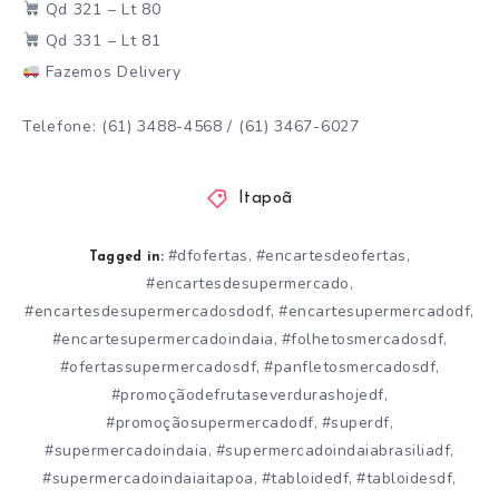
Qd 321 – Lt 80
Qd 331 – Lt 81
Fazemos Delivery
Telefone: (61) 3488-4568 / (61) 3467-6027
Itapoã
#dfofertas
#encartesdeofertas
,
,
Tagged in:
#encartesdesupermercado
,
#encartesdesupermercadosdodf
#encartesupermercadodf
,
,
#encartesupermercadoindaia
#folhetosmercadosdf
,
,
#ofertassupermercadosdf
#panfletosmercadosdf
,
,
#promoçãodefrutaseverdurashojedf
,
#promoçãosupermercadodf
#superdf
,
,
#supermercadoindaia
#supermercadoindaiabrasiliadf
,
,
#supermercadoindaiaitapoa
#tabloidedf
#tabloidesdf
,
,
,