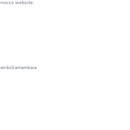
 nosso website:
neirãoSamambaia