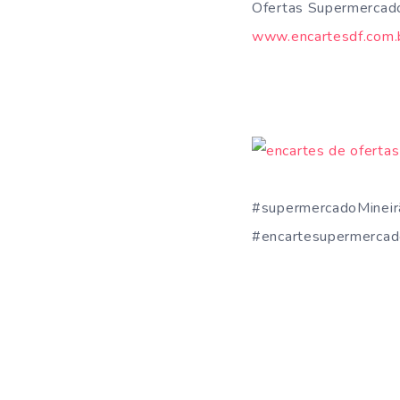
Ofertas Supermercado
www.encartesdf.com.b
#supermercadoMinei
#encartesupermercad