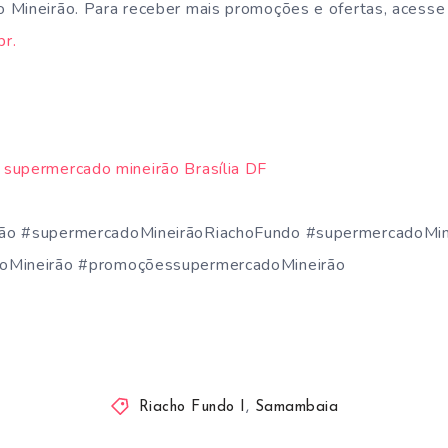
 Mineirão. Para receber mais promoções e ofertas, acesse
r.
rão #supermercadoMineirãoRiachoFundo #supermercadoMi
oMineirão #promoçõessupermercadoMineirão
Riacho Fundo I
,
Samambaia