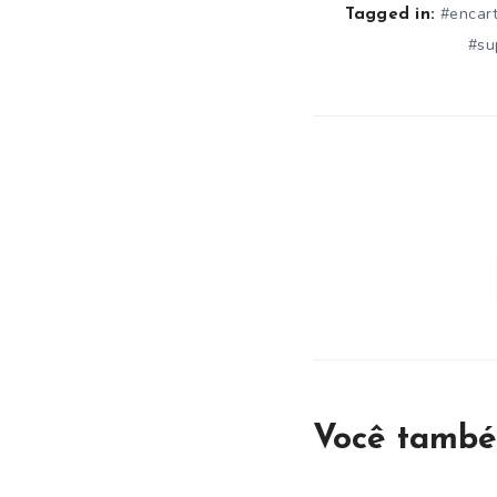
#encar
Tagged in:
#su
Você també