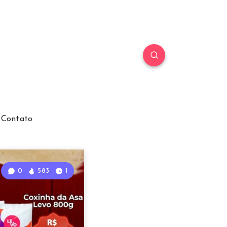
Contato
0
583
1