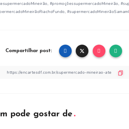
,
,
tesupermercadoMineirão
#promoçõessupermercadoMineirão
#su
,
permercadoMineirãoRiachoFundo
#supermercadoMineirãoSamam
Compartilhar post:
m pode gostar de