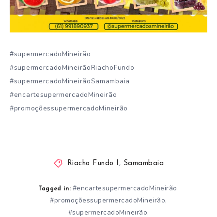
#supermercadoMineirão
#supermercadoMineirãoRiachoFundo
#supermercadoMineirãoSamambaia
#encartesupermercadoMineirão
#promoçõessupermercadoMineirão
Riacho Fundo I
,
Samambaia
#encartesupermercadoMineirão
,
Tagged in:
#promoçõessupermercadoMineirão
,
#supermercadoMineirão
,