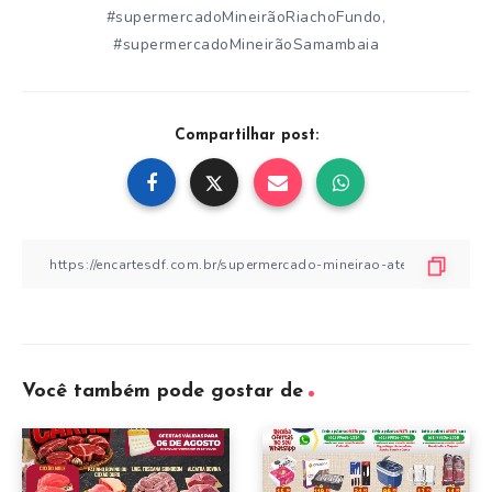
#supermercadoMineirãoRiachoFundo
,
#supermercadoMineirãoSamambaia
Compartilhar post:
Você também pode gostar de