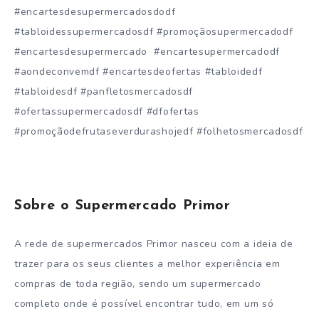
#encartesdesupermercadosdodf
#tabloidessupermercadosdf #promoçãosupermercadodf
#encartesdesupermercado #encartesupermercadodf
#aondeconvemdf #encartesdeofertas #tabloidedf
#tabloidesdf #panfletosmercadosdf
#ofertassupermercadosdf #dfofertas
#promoçãodefrutaseverdurashojedf #folhetosmercadosdf
Sobre o Supermercado Primor
A rede de supermercados Primor nasceu com a ideia de
trazer para os seus clientes a melhor experiência em
compras de toda região, sendo um supermercado
completo onde é possível encontrar tudo, em um só