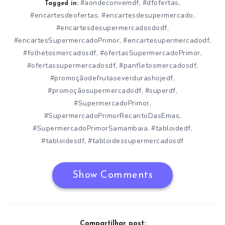
#aondeconvemdf
#dfofertas
,
,
Tagged in:
#encartesdeofertas
#encartesdesupermercado
,
,
#encartesdesupermercadosdodf
,
#encartesSupermercadoPrimor
#encartesupermercadodf
,
,
#folhetosmercadosdf
#ofertasSupermercadoPrimor
,
,
#ofertassupermercadosdf
#panfletosmercadosdf
,
,
#promoçãodefrutaseverdurashojedf
,
#promoçãosupermercadodf
#superdf
,
,
#SupermercadoPrimor
,
#SupermercadoPrimorRecantoDasEmas
,
#SupermercadoPrimorSamambaia
#tabloidedf
,
,
#tabloidesdf
#tabloidessupermercadosdf
,
Show Comments
Compartilhar post: