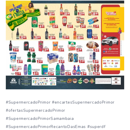
#SupermercadoPrimor #encartesSupermercadoPrimor
#ofertasSupermercadoPrimor
#SupermercadoPrimorSamambaia
#SupermercadoPrimorRecantoDasEmas #superdf