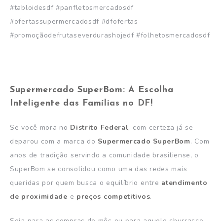
#tabloidesdf #panfletosmercadosdf
#ofertassupermercadosdf #dfofertas
#promoçãodefrutaseverdurashojedf #folhetosmercadosdf
Supermercado SuperBom: A Escolha
Inteligente das Famílias no DF!
Se você mora no
Distrito Federal
, com certeza já se
deparou com a marca do
Supermercado SuperBom
. Com
anos de tradição servindo a comunidade brasiliense, o
SuperBom se consolidou como uma das redes mais
queridas por quem busca o equilíbrio entre
atendimento
de proximidade
e
preços competitivos
.
Seja para as compras do mês ou para aquele churrasco