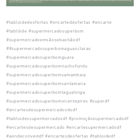
#tabloidedeofertas #encartedeofertas #encarte
#tablóide #supermercadosuperbom
#supermercadoemsãosebastiãodf
##supermercadosuperbomaguasclaras
#supermercadosuperbomguara
#supermercadosuperbomriachofundo
#supermercadosuperbomsamambaia
#supermercadosuperbomsantamaria
#supermercadosuperbomtaguatinga
#supermercadosuperbomvicentepires #superdf
#encartesdesupermercadosdodf
#tabloidessupermercadosdf #promoçãosupermercadodf
#encartesdesupermercado #encartesupermercadodf
#aondeconvemdf #encartesdeofertas #tabloidedf