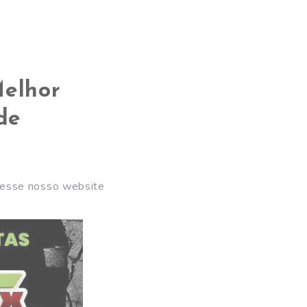
Melhor
de
cesse nosso website