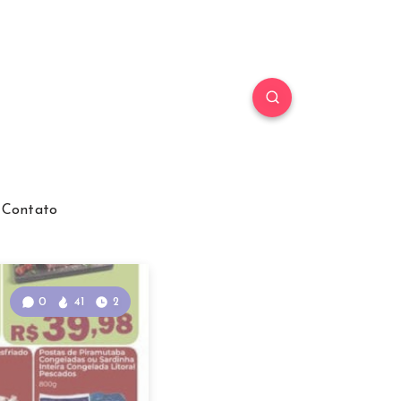
Contato
0
41
2