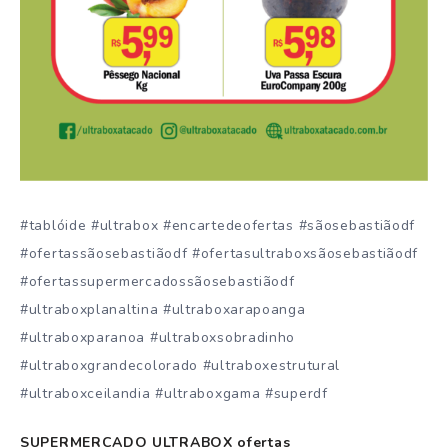
#tablóide #ultrabox #encartedeofertas #sãosebastiãodf
#ofertassãosebastiãodf #ofertasultraboxsãosebastiãodf
#ofertassupermercadossãosebastiãodf
#ultraboxplanaltina #ultraboxarapoanga
#ultraboxparanoa #ultraboxsobradinho
#ultraboxgrandecolorado #ultraboxestrutural
#ultraboxceilandia #ultraboxgama #superdf
SUPERMERCADO ULTRABOX ofertas