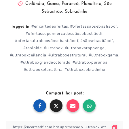
Ceilândia
,
Gama
,
Paranoá
,
Planaltina
,
São
Sebastião
,
Sobradinho
#encartedeofertas
#ofertassãosebastiãodf
,
,
Tagged in:
#ofertassupermercadossãosebastiãodf
,
#ofertasultraboxsãosebastiãodf
#sãosebastiãodf
,
,
#tabloide
#ultrabox
#ultraboxarapoanga
,
,
,
#ultraboxceilandia
#ultraboxestrutural
#ultraboxgama
,
,
,
#ultraboxgrandecolorado
#ultraboxparanoa
,
,
#ultraboxplanaltina
#ultraboxsobradinho
,
Compartilhar post: