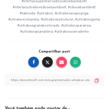
#ofertassupermercadossãosebastiãodf
,
#ofertasultraboxsãosebastiãodf
#sãosebastiãodf
,
,
#tabloide
#ultrabox
#ultraboxarapoanga
,
,
,
#ultraboxceilandia
#ultraboxestrutural
#ultraboxgama
,
,
,
#ultraboxgrandecolorado
#ultraboxparanoa
,
,
#ultraboxplanaltina
#ultraboxsobradinho
,
Compartilhar post:
Você também pode gostar de