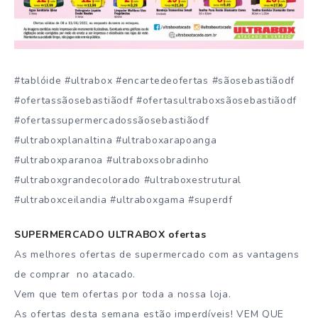
#tablóide #ultrabox #encartedeofertas #sãosebastiãodf
#ofertassãosebastiãodf #ofertasultraboxsãosebastiãodf
#ofertassupermercadossãosebastiãodf
#ultraboxplanaltina #ultraboxarapoanga
#ultraboxparanoa #ultraboxsobradinho
#ultraboxgrandecolorado #ultraboxestrutural
#ultraboxceilandia #ultraboxgama #superdf
SUPERMERCADO ULTRABOX ofertas
As melhores ofertas de supermercado com as vantagens
de comprar no atacado.
Vem que tem ofertas por toda a nossa loja.
As ofertas desta semana estão imperdíveis! VEM QUE