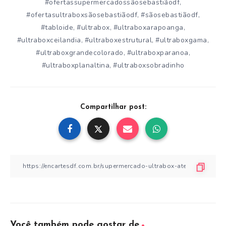
#ofertassupermercadossãosebastiãodf
,
#ofertasultraboxsãosebastiãodf
#sãosebastiãodf
,
,
#tabloide
#ultrabox
#ultraboxarapoanga
,
,
,
#ultraboxceilandia
#ultraboxestrutural
#ultraboxgama
,
,
,
#ultraboxgrandecolorado
#ultraboxparanoa
,
,
#ultraboxplanaltina
#ultraboxsobradinho
,
Compartilhar post:
Você também pode gostar de