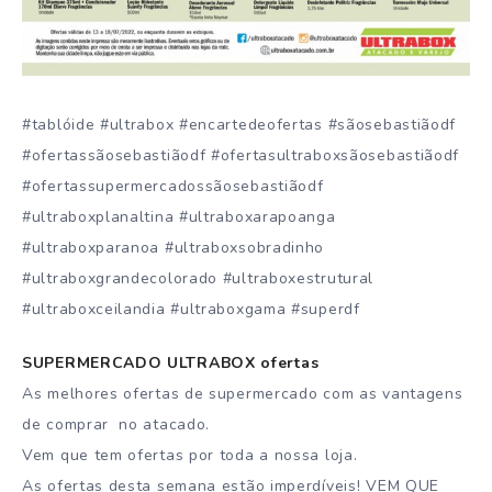
#tablóide #ultrabox #encartedeofertas #sãosebastiãodf
#ofertassãosebastiãodf #ofertasultraboxsãosebastiãodf
#ofertassupermercadossãosebastiãodf
#ultraboxplanaltina #ultraboxarapoanga
#ultraboxparanoa #ultraboxsobradinho
#ultraboxgrandecolorado #ultraboxestrutural
#ultraboxceilandia #ultraboxgama #superdf
SUPERMERCADO ULTRABOX ofertas
As melhores ofertas de supermercado com as vantagens
de comprar no atacado.
Vem que tem ofertas por toda a nossa loja.
As ofertas desta semana estão imperdíveis! VEM QUE