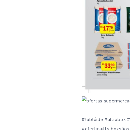
#tablóide #ultrabox 
#ofertasultraboxsãos