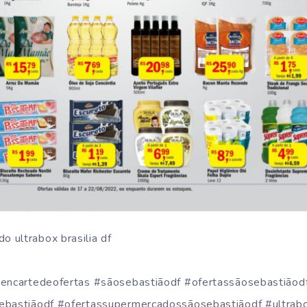
#encartedeofertas #sãosebastiãodf #ofertassãosebastiãod
ebastiãodf #ofertassupermercadossãosebastiãodf #ultrabo