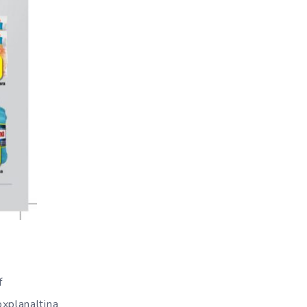
f
xplanaltina