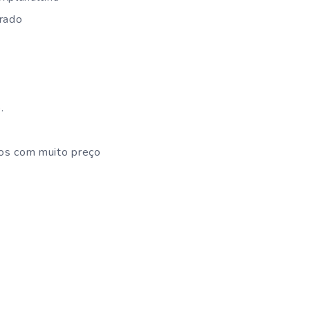
rado
.
os com muito preço