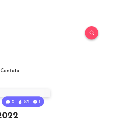
Contato
0
871
1
2022