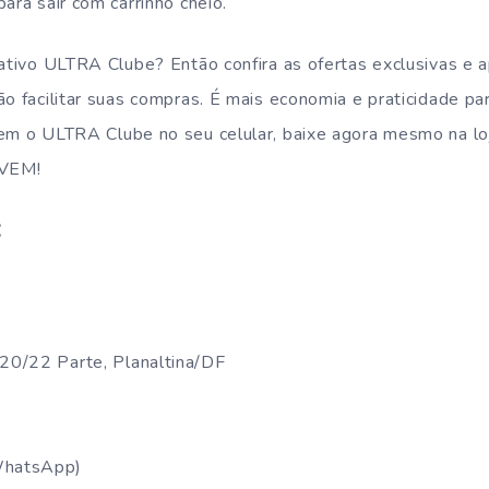
ara sair com carrinho cheio.
cativo ULTRA Clube? Então confira as ofertas exclusivas e 
ão facilitar suas compras. É mais economia e praticidade par
tem o ULTRA Clube no seu celular, baixe agora mesmo na lo
 VEM!
:
0/22 Parte, Planaltina/DF
WhatsApp)