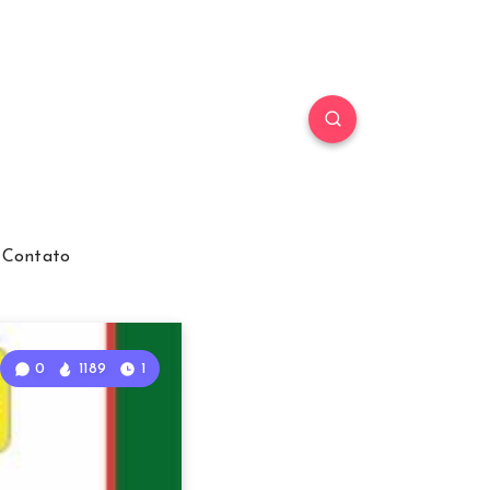
Contato
0
1189
1