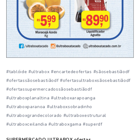
#tablóide #ultrabox #encartedeofertas #sãosebastiãodf
#ofertassãosebastiãodf #ofertasultraboxsãosebastiãodf
#ofertassupermercadossãosebastiãodf
#ultraboxplanaltina #ultraboxarapoanga
#ultraboxparanoa #ultraboxsobradinho
#ultraboxgrandecolorado #ultraboxestrutural
#ultraboxceilandia #ultraboxgama #superdf
SUPERMERCADO ULTRABOX ofertas