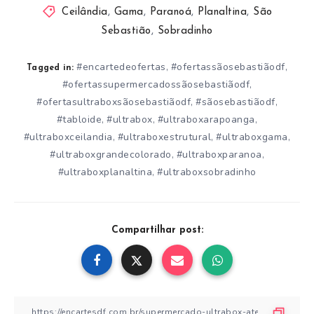
Ceilândia
,
Gama
,
Paranoá
,
Planaltina
,
São
Sebastião
,
Sobradinho
#encartedeofertas
#ofertassãosebastiãodf
,
,
Tagged in:
#ofertassupermercadossãosebastiãodf
,
#ofertasultraboxsãosebastiãodf
#sãosebastiãodf
,
,
#tabloide
#ultrabox
#ultraboxarapoanga
,
,
,
#ultraboxceilandia
#ultraboxestrutural
#ultraboxgama
,
,
,
#ultraboxgrandecolorado
#ultraboxparanoa
,
,
#ultraboxplanaltina
#ultraboxsobradinho
,
Compartilhar post: