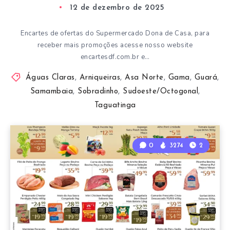
12 de dezembro de 2025
Encartes de ofertas do Supermercado Dona de Casa, para
receber mais promoções acesse nosso website
encartesdf.com.br e…
Águas Claras
,
Arniqueiras
,
Asa Norte
,
Gama
,
Guará
,
Samambaia
,
Sobradinho
,
Sudoeste/Octogonal
,
Taguatinga
0
3274
2