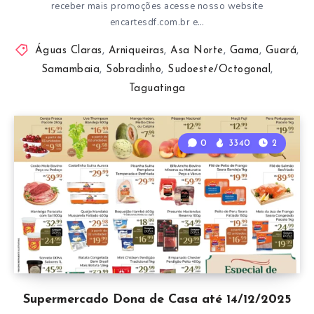
receber mais promoções acesse nosso website
encartesdf.com.br e…
Águas Claras
,
Arniqueiras
,
Asa Norte
,
Gama
,
Guará
,
Samambaia
,
Sobradinho
,
Sudoeste/Octogonal
,
Taguatinga
0
3340
2
Supermercado Dona de Casa até 14/12/2025