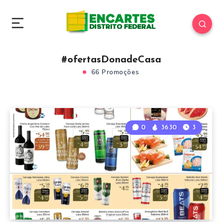
#ofertasDonadeCasa
66 Promoções
0
3630
3