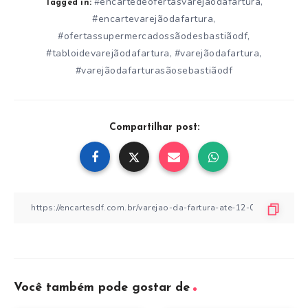
#encartedeofertasvarejãodafartura
,
Tagged in:
#encartevarejãodafartura
,
#ofertassupermercadossãodesbastiãodf
,
#tabloidevarejãodafartura
#varejãodafartura
,
,
#varejãodafarturasãosebastiãodf
Compartilhar post:
Você também pode gostar de