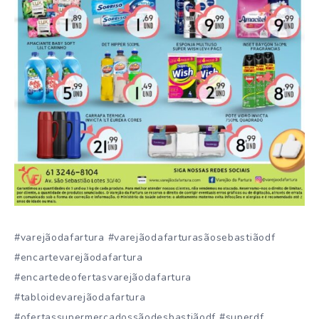
#varejãodafartura #varejãodafarturasãosebastiãodf
#encartevarejãodafartura
#encartedeofertasvarejãodafartura
#tabloidevarejãodafartura
#ofertassupermercadossãodesbastiãodf #superdf