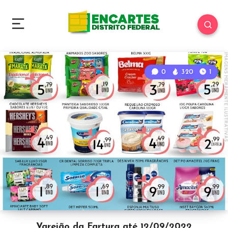
0
320
1
Varejão da Fartura até 12/09/2022