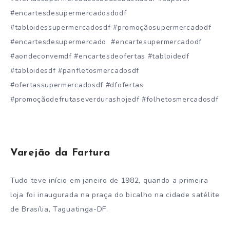
#encartesdesupermercadosdodf
#tabloidessupermercadosdf #promoçãosupermercadodf
#encartesdesupermercado #encartesupermercadodf
#aondeconvemdf #encartesdeofertas #tabloidedf
#tabloidesdf #panfletosmercadosdf
#ofertassupermercadosdf #dfofertas
#promoçãodefrutaseverdurashojedf #folhetosmercadosdf
Varejão da Fartura
Tudo teve início em janeiro de 1982, quando a primeira
loja foi inaugurada na praça do bicalho na cidade satélite
de Brasília, Taguatinga-DF.