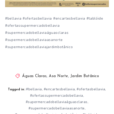
#bellavia #ofertasbellavia #encartesbellavia #tablóide
#ofertassupermercadobellavia
#supermercadobellaviaáguasclaras
#supermercadobellaviaasanorte
#supermercadobellaviajardimbotânico
Águas Claras
,
Asa Norte
,
Jardim Botânico
#bellavia
#encartesbellavia
#ofertasbellavia
,
,
,
Tagged in:
#ofertassupermercadobellavia
,
#supermercadobellaviaáguasclaras
,
#supermercadobellaviaasanorte
,