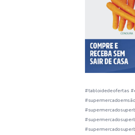
#tabloidedeofertas 
#supermercadoemsão
#supermercadosuper
#supermercadosuper
#supermercadosuperb