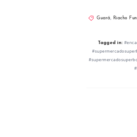
Guará
,
Riacho Fun
#enca
Tagged in:
#supermercadosuper
#supermercadosuperb
#