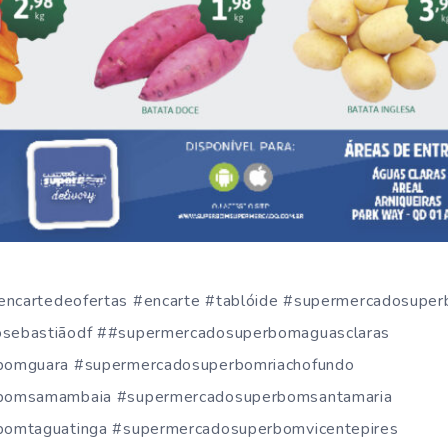
#encartedeofertas #encarte #tablóide #supermercadosupe
sebastiãodf ##supermercadosuperbomaguasclaras
bomguara #supermercadosuperbomriachofundo
bomsamambaia #supermercadosuperbomsantamaria
omtaguatinga #supermercadosuperbomvicentepires