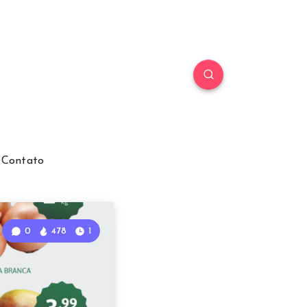
Contato
0
478
1