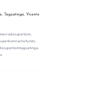
o
,
Taguatinga
,
Vicente
,
rmercadosuperbom
,
superbomriachofundo
,
dosuperbomtaguatinga
as