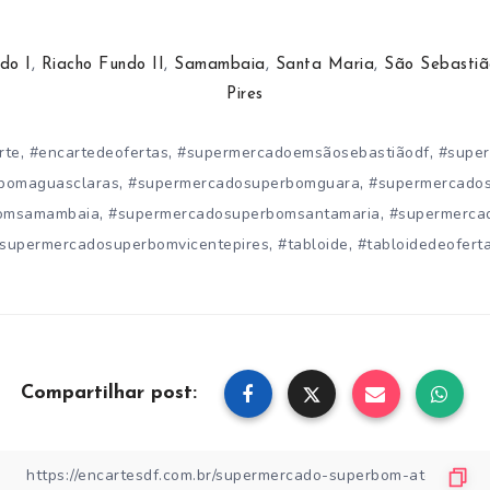
do I
,
Riacho Fundo II
,
Samambaia
,
Santa Maria
,
São Sebastiã
Pires
,
,
,
rte
#encartedeofertas
#supermercadoemsãosebastiãodf
#supe
,
,
bomaguasclaras
#supermercadosuperbomguara
#supermercado
,
,
omsamambaia
#supermercadosuperbomsantamaria
#supermerca
,
,
supermercadosuperbomvicentepires
#tabloide
#tabloidedeofert
Compartilhar post: