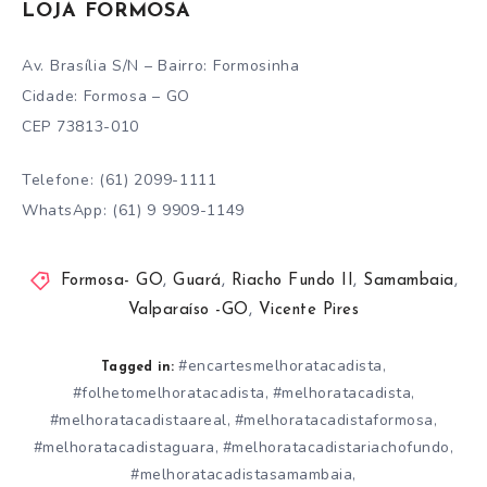
LOJA FORMOSA
Av. Brasília S/N – Bairro: Formosinha
Cidade: Formosa – GO
CEP 73813-010
Telefone: (61) 2099-1111
WhatsApp: (61) 9 9909-1149
Formosa- GO
,
Guará
,
Riacho Fundo II
,
Samambaia
,
Valparaíso -GO
,
Vicente Pires
#encartesmelhoratacadista
,
Tagged in:
#folhetomelhoratacadista
#melhoratacadista
,
,
#melhoratacadistaareal
#melhoratacadistaformosa
,
,
#melhoratacadistaguara
#melhoratacadistariachofundo
,
,
#melhoratacadistasamambaia
,