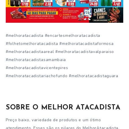
#melhoratacadista #encartesmelhoratacadista
#folhetomelhoratacadista #melhoratacadistaformosa
#melhoratacadistaareal #melhoratacadistavalparaiso
#melhoratacadistasamambaia
#melhoratacadistavicentepires
#melhoratacadistariachofundo #melhoratacadistaguara
SOBRE O MELHOR ATACADISTA
Preço baixo, variedade de produtos e um ótimo
atendimento. Esses são os pilares do MelhorAtacadista.