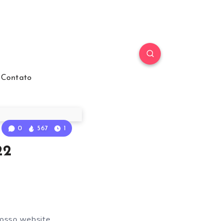
Contato
0
567
1
22
nosso website