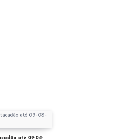
acadão até 09-08-