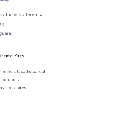
oratacadistaformosa
aia
guara
icente Pires
,
#melhoratacadistaareal
,
achofundo
avicentepires