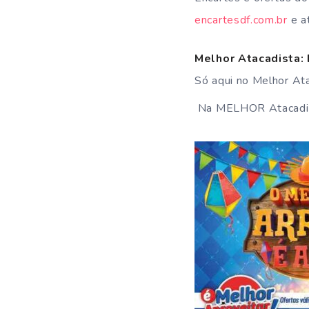
encartesdf.com.br
e at
Melhor Atacadista:
Só aqui no Melhor Ata
Na MELHOR Atacadista