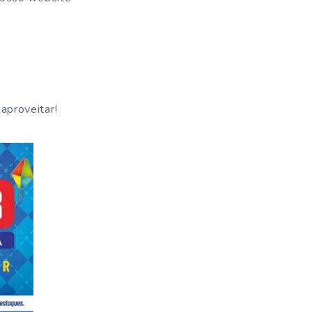
aproveitar!⠀