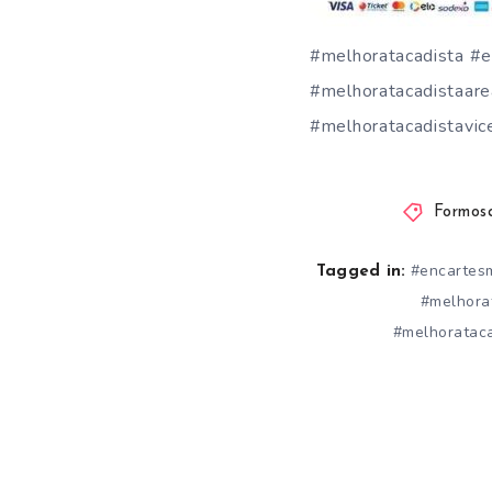
#melhoratacadista #e
#melhoratacadistaare
#melhoratacadistavic
Formos
#encartes
Tagged in:
#melhora
#melhoratac