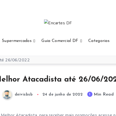
Supermercados
Guia Comercial DF
Categorias
elhor Atacadista até 26/06/20
Min Read
1
deivisbsb
24 de junho de 2022
o Melhor Atacadista, para receber mais promoções acesse 