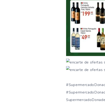
#SupermercadoDonad
#SupermercadoDonad
SupermercadoDonade