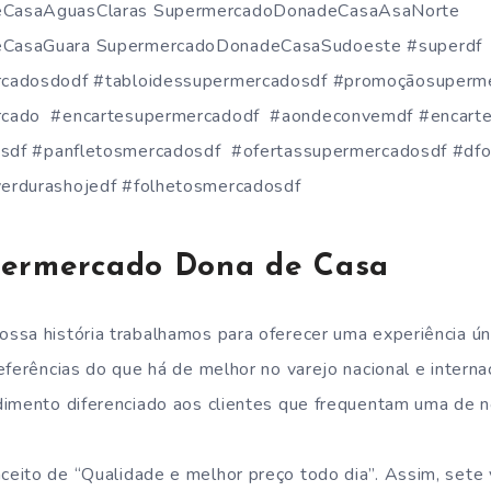
CasaAguasClaras SupermercadoDonadeCasaAsaNorte
CasaGuara SupermercadoDonadeCasaSudoeste #superdf
cadosdodf #tabloidessupermercadosdf #promoçãosuperm
cado #encartesupermercadodf #aondeconvemdf #encarte
esdf #panfletosmercadosdf #ofertassupermercadosdf #dfo
erdurashojedf #folhetosmercadosdf
permercado Dona de Casa
ssa história trabalhamos para oferecer uma experiência ún
eferências do que há de melhor no varejo nacional e interna
dimento diferenciado aos clientes que frequentam uma de 
eito de “Qualidade e melhor preço todo dia”. Assim, sete