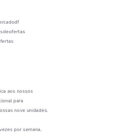
ercadodf
sdeofertas
fertas
ica aos nossos
cional para
nossas nove unidades.
 vezes por semana,