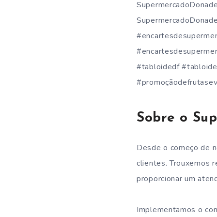
SupermercadoDonade
SupermercadoDonade
#encartesdesupermer
#encartesdesupermer
#tabloidedf #tabloid
#promoçãodefrutasev
Sobre o Su
Desde o começo de no
clientes. Trouxemos r
proporcionar um aten
Implementamos o conc