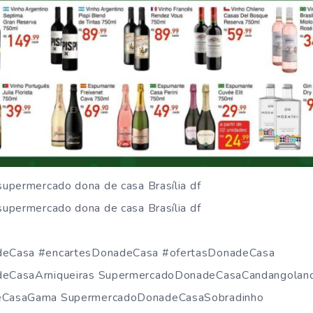
eCasa #encartesDonadeCasa #ofertasDonadeCasa
eCasaArniqueiras SupermercadoDonadeCasaCandangoland
CasaGama SupermercadoDonadeCasaSobradinho