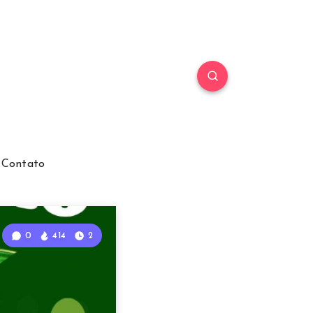
Contato
0
414
2