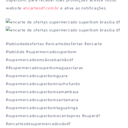
SuperBom, para receber mais promoções acesse nosso
website
encartesdf.com.br
e ative as notificações.
#tabloidedeofertas #encartedeofertas #encarte
#tablóide #supermercadosuperbom
#supermercadoemsãosebastiãodf
##supermercadosuperbomaguasclaras
#supermercadosuperbomguara
#supermercadosuperbomriachofundo
#supermercadosuperbomsamambaia
#supermercadosuperbomsantamaria
#supermercadosuperbomtaguatinga
#supermercadosuperbomvicentepires #superdf
#encartesdesupermercadosdodf