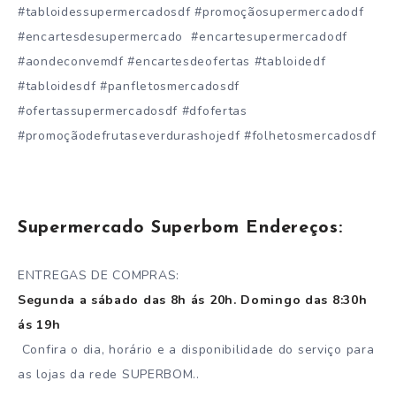
#tabloidessupermercadosdf #promoçãosupermercadodf
#encartesdesupermercado #encartesupermercadodf
#aondeconvemdf #encartesdeofertas #tabloidedf
#tabloidesdf #panfletosmercadosdf
#ofertassupermercadosdf #dfofertas
#promoçãodefrutaseverdurashojedf #folhetosmercadosdf
Supermercado Superbom Endereços:
ENTREGAS DE COMPRAS:
Segunda a sábado das 8h ás 20h. Domingo das 8:30h
ás 19h
Confira o dia, horário e a disponibilidade do serviço para
as lojas da rede SUPERBOM..