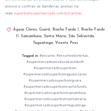
acesse e confiras as bandeiras aceitas na
rede
superbomsupermercado.com.br/cartoes
Águas Claras
,
Guará
,
Riacho Fundo I
,
Riacho Fundo
II
,
Samambaia
,
Santa Maria
,
São Sebastião
,
Taguatinga
,
Vicente Pires
#encarte
#encartedeofertas
,
,
Tagged in:
#supermercadoemsãosebastiãodf
,
#supermercadosuperbom
,
#supermercadosuperbomaguasclaras
,
#supermercadosuperbomguara
,
#supermercadosuperbomriachofundo
,
#supermercadosuperbomsamambaia
,
#supermercadosuperbomsantamaria
,
#supermercadosuperbomtaguatinga
,