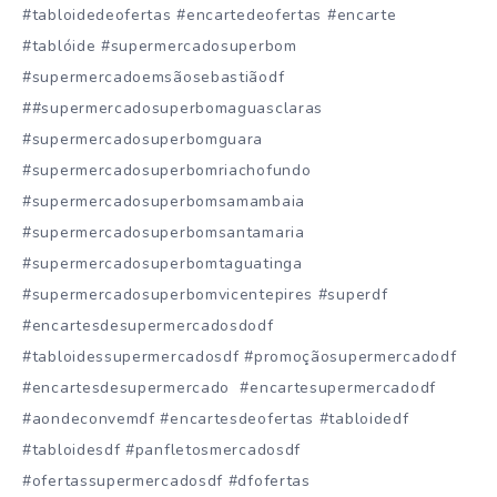
#tabloidedeofertas #encartedeofertas #encarte
#tablóide #supermercadosuperbom
#supermercadoemsãosebastiãodf
##supermercadosuperbomaguasclaras
#supermercadosuperbomguara
#supermercadosuperbomriachofundo
#supermercadosuperbomsamambaia
#supermercadosuperbomsantamaria
#supermercadosuperbomtaguatinga
#supermercadosuperbomvicentepires #superdf
#encartesdesupermercadosdodf
#tabloidessupermercadosdf #promoçãosupermercadodf
#encartesdesupermercado #encartesupermercadodf
#aondeconvemdf #encartesdeofertas #tabloidedf
#tabloidesdf #panfletosmercadosdf
#ofertassupermercadosdf #dfofertas