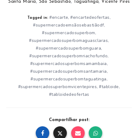
Santa Maria
,
São Sebastião
,
Taguatinga
,
Vicente Pires
#encarte
#encartedeofertas
,
,
Tagged in:
#supermercadoemsãosebastiãodf
,
#supermercadosuperbom
,
#supermercadosuperbomaguasclaras
,
#supermercadosuperbomguara
,
#supermercadosuperbomriachofundo
,
#supermercadosuperbomsamambaia
,
#supermercadosuperbomsantamaria
,
#supermercadosuperbomtaguatinga
,
#supermercadosuperbomvicentepires
#tabloide
,
,
#tabloidedeofertas
Compartilhar post: