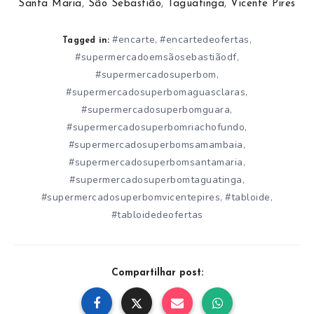
Santa Maria
,
São Sebastião
,
Taguatinga
,
Vicente Pires
#encarte
#encartedeofertas
,
,
Tagged in:
#supermercadoemsãosebastiãodf
,
#supermercadosuperbom
,
#supermercadosuperbomaguasclaras
,
#supermercadosuperbomguara
,
#supermercadosuperbomriachofundo
,
#supermercadosuperbomsamambaia
,
#supermercadosuperbomsantamaria
,
#supermercadosuperbomtaguatinga
,
#supermercadosuperbomvicentepires
#tabloide
,
,
#tabloidedeofertas
Compartilhar post: