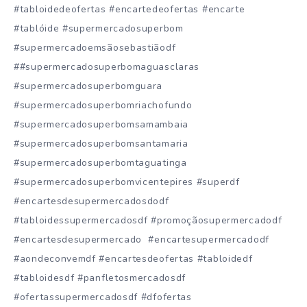
#tabloidedeofertas #encartedeofertas #encarte
#tablóide #supermercadosuperbom
#supermercadoemsãosebastiãodf
##supermercadosuperbomaguasclaras
#supermercadosuperbomguara
#supermercadosuperbomriachofundo
#supermercadosuperbomsamambaia
#supermercadosuperbomsantamaria
#supermercadosuperbomtaguatinga
#supermercadosuperbomvicentepires #superdf
#encartesdesupermercadosdodf
#tabloidessupermercadosdf #promoçãosupermercadodf
#encartesdesupermercado #encartesupermercadodf
#aondeconvemdf #encartesdeofertas #tabloidedf
#tabloidesdf #panfletosmercadosdf
#ofertassupermercadosdf #dfofertas