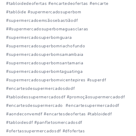
#tabloidedeofertas #encartedeofertas #encarte
#tablóide #supermercadosuperbom
#supermercadoemsãosebastiãodf
##supermercadosuperbomaguasclaras
#supermercadosuperbomguara
#supermercadosuperbomriachofundo
#supermercadosuperbomsamambaia
#supermercadosuperbomsantamaria
#supermercadosuperbomtaguatinga
#supermercadosuperbomvicentepires #superdf
#encartesdesupermercadosdodf
#tabloidessupermercadosdf #promoçãosupermercadodf
#encartesdesupermercado #encartesupermercadodf
#aondeconvemdf #encartesdeofertas #tabloidedf
#tabloidesdf #panfletosmercadosdf
#ofertassupermercadosdf #dfofertas