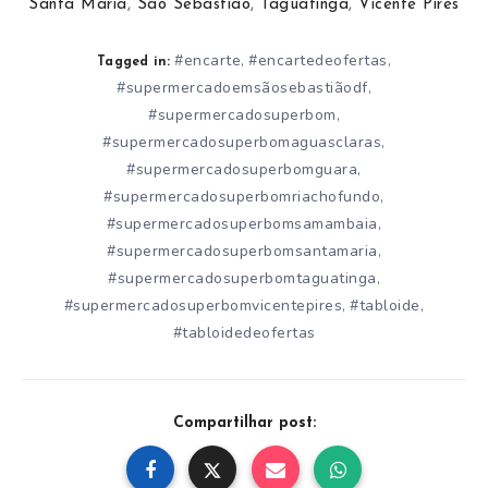
Santa Maria
,
São Sebastião
,
Taguatinga
,
Vicente Pires
#encarte
#encartedeofertas
,
,
Tagged in:
#supermercadoemsãosebastiãodf
,
#supermercadosuperbom
,
#supermercadosuperbomaguasclaras
,
#supermercadosuperbomguara
,
#supermercadosuperbomriachofundo
,
#supermercadosuperbomsamambaia
,
#supermercadosuperbomsantamaria
,
#supermercadosuperbomtaguatinga
,
#supermercadosuperbomvicentepires
#tabloide
,
,
#tabloidedeofertas
Compartilhar post: