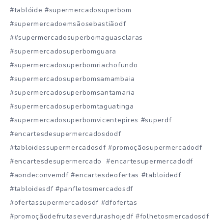
#tablóide #supermercadosuperbom
#supermercadoemsãosebastiãodf
##supermercadosuperbomaguasclaras
#supermercadosuperbomguara
#supermercadosuperbomriachofundo
#supermercadosuperbomsamambaia
#supermercadosuperbomsantamaria
#supermercadosuperbomtaguatinga
#supermercadosuperbomvicentepires #superdf
#encartesdesupermercadosdodf
#tabloidessupermercadosdf #promoçãosupermercadodf
#encartesdesupermercado #encartesupermercadodf
#aondeconvemdf #encartesdeofertas #tabloidedf
#tabloidesdf #panfletosmercadosdf
#ofertassupermercadosdf #dfofertas
#promoçãodefrutaseverdurashojedf #folhetosmercadosdf