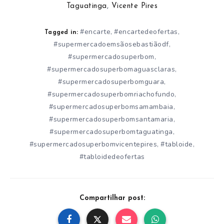
Taguatinga
,
Vicente Pires
#encarte
#encartedeofertas
,
,
Tagged in:
#supermercadoemsãosebastiãodf
,
#supermercadosuperbom
,
#supermercadosuperbomaguasclaras
,
#supermercadosuperbomguara
,
#supermercadosuperbomriachofundo
,
#supermercadosuperbomsamambaia
,
#supermercadosuperbomsantamaria
,
#supermercadosuperbomtaguatinga
,
#supermercadosuperbomvicentepires
#tabloide
,
,
#tabloidedeofertas
Compartilhar post: