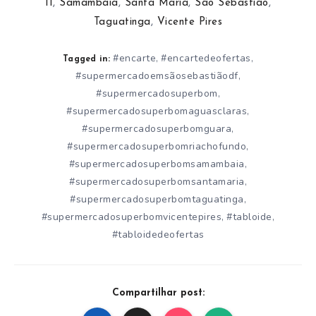
II
,
Samambaia
,
Santa Maria
,
São Sebastião
,
Taguatinga
,
Vicente Pires
#encarte
#encartedeofertas
,
,
Tagged in:
#supermercadoemsãosebastiãodf
,
#supermercadosuperbom
,
#supermercadosuperbomaguasclaras
,
#supermercadosuperbomguara
,
#supermercadosuperbomriachofundo
,
#supermercadosuperbomsamambaia
,
#supermercadosuperbomsantamaria
,
#supermercadosuperbomtaguatinga
,
#supermercadosuperbomvicentepires
#tabloide
,
,
#tabloidedeofertas
Compartilhar post: