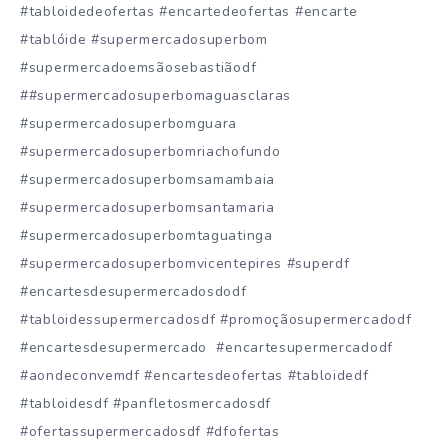
#tabloidedeofertas #encartedeofertas #encarte
#tablóide #supermercadosuperbom
#supermercadoemsãosebastiãodf
##supermercadosuperbomaguasclaras
#supermercadosuperbomguara
#supermercadosuperbomriachofundo
#supermercadosuperbomsamambaia
#supermercadosuperbomsantamaria
#supermercadosuperbomtaguatinga
#supermercadosuperbomvicentepires #superdf
#encartesdesupermercadosdodf
#tabloidessupermercadosdf #promoçãosupermercadodf
#encartesdesupermercado #encartesupermercadodf
#aondeconvemdf #encartesdeofertas #tabloidedf
#tabloidesdf #panfletosmercadosdf
#ofertassupermercadosdf #dfofertas