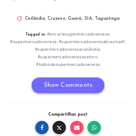
Ceilândia
,
Cruzeiro
,
Guará
,
SIA
,
Taguatinga
#encartesupermercadoveneza
,
Tagged in:
#supermercadoveneza
#supermercadovenezabrasiliadf
,
,
#supermercadovenezaceilândia
,
#supermercadovenezasetoro
,
#tabloidesupermercadoveneza
Show Comments
Compartilhar post: