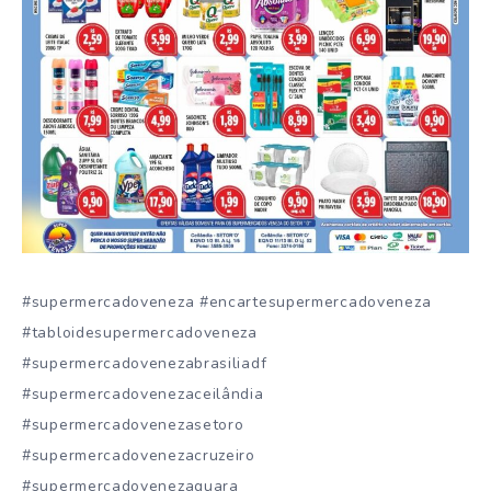
#supermercadoveneza #encartesupermercadoveneza
#tabloidesupermercadoveneza
#supermercadovenezabrasiliadf
#supermercadovenezaceilândia
#supermercadovenezasetoro
#supermercadovenezacruzeiro
#supermercadovenezaguara