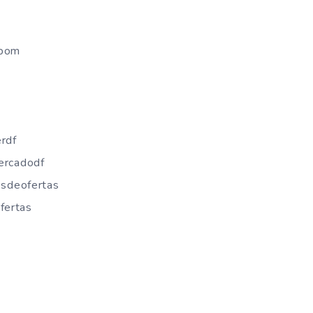
rbom
rdf
ercadodf
sdeofertas
fertas