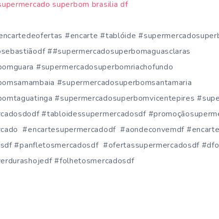
#encartedeofertas #encarte #tablóide #supermercadosupe
sebastiãodf ##supermercadosuperbomaguasclaras
bomguara #supermercadosuperbomriachofundo
bomsamambaia #supermercadosuperbomsantamaria
omtaguatinga #supermercadosuperbomvicentepires #supe
cadosdodf #tabloidessupermercadosdf #promoçãosuperm
cado #encartesupermercadodf #aondeconvemdf #encarte
esdf #panfletosmercadosdf #ofertassupermercadosdf #dfo
erdurashojedf #folhetosmercadosdf