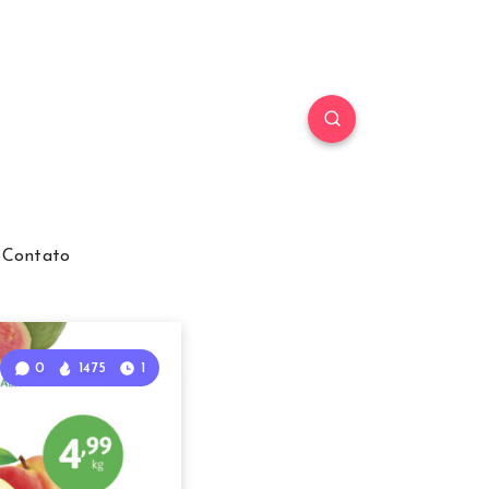
Contato
0
1475
1