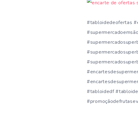
#tabloidedeofertas 
#supermercadoemsão
#supermercadosuper
#supermercadosuper
#supermercadosuperb
#encartesdesupermer
#encartesdesupermer
#tabloidedf #tabloid
#promoçãodefrutasev