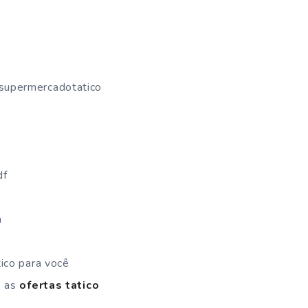
ssupermercadotatico
df
a
ico para você
e as
ofertas tatico