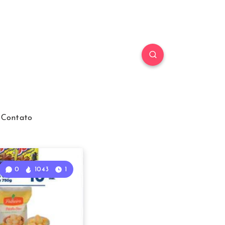
Contato
0
1043
1