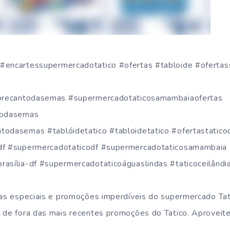
#encartessupermercadotatico #ofertas #tabloide #oferta
icorecantodasemas #supermercadotaticosamambaiaofertas
ntodasemas
todasemas #tablóidetatico #tabloidetatico #ofertastatico
odf #supermercadotaticodf #supermercadotaticosamambaia
rasília-df #supermercadotaticoáguaslindas #taticoceilândi
tas especiais e promoções imperdíveis do supermercado Tat
e de fora das mais recentes promoções do Tatico. Aproveit