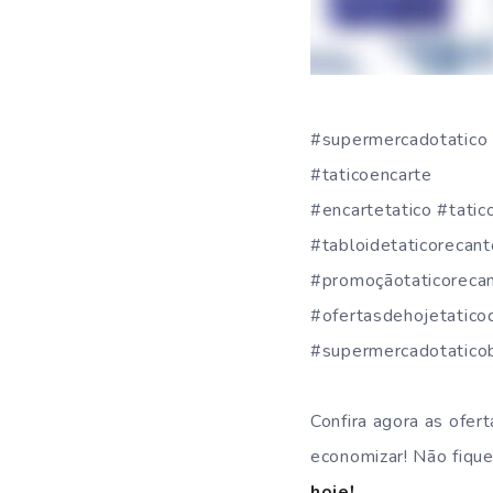
#supermercadotatico 
#taticoencarte
#encartetatico #tat
#tabloidetaticoreca
#promoçãotaticorecan
#ofertasdehojetatic
#supermercadotaticob
Confira agora as ofer
economizar! Não fiqu
hoje!